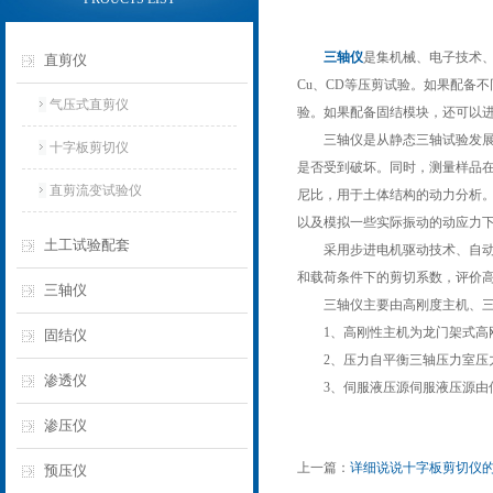
三轴仪
是集机械、电子技术
直剪仪
Cu、CD等压剪试验。如果配备
气压式直剪仪
验。如果配备固结模块，还可以
三轴仪是从静态三轴试验发展而
十字板剪切仪
是否受到破坏。同时，测量样品
直剪流变试验仪
尼比，用于土体结构的动力分析
以及模拟一些实际振动的动应力
土工试验配套
采用步进电机驱动技术、自动控
和载荷条件下的剪切系数，评价
三轴仪
三轴仪主要由高刚度主机、三轴
1、高刚性主机为龙门架式高刚
固结仪
2、压力自平衡三轴压力室压力
渗透仪
3、伺服液压源伺服液压源由伺
渗压仪
上一篇：
详细说说十字板剪切仪
预压仪