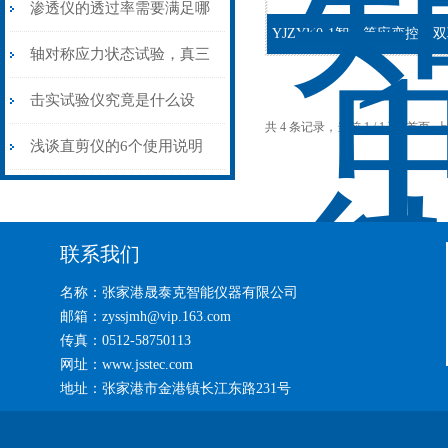
结好了
渗透仪的透过率需要满足哪
YJZYK0-1智能等应变控制
些要求？
轴对称应力状态试验，真三
轴来大展身手
击实试验仪究竟是什么设
共 4 条记录，当前 1 / 1 页 首
备？需要我们怎么用呢？
浅谈直剪仪的6个使用说明
联系我们
名称：张家港晟泰克智能仪器有限公司
邮箱：zyssjmh@vip.163.com
传真：0512-58750113
网址：www.jsstec.com
地址：张家港市金港镇长江东路231号