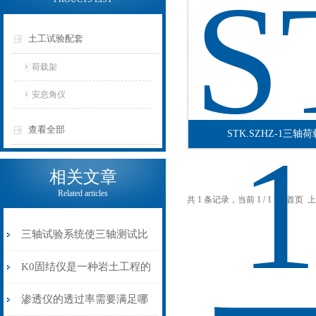
土工试验配套
荷载架
安息角仪
查看全部
STK.SZHZ-1三轴
相关文章
Related articles
共 1 条记录，当前 1 / 1 页 首
三轴试验系统使三轴测试比
以前变得更容易了
K0固结仪是一种岩土工程的
试验仪
渗透仪的透过率需要满足哪