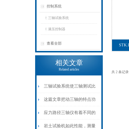
控制系统
三轴试验系统
液压控制器
查看全部
STK
相关文章
Related articles
共 2 条记
三轴试验系统使三轴测试比
以前变得更容易了
这篇文章把动三轴的特点功
能介绍的很全面了
应力路径三轴仪有着不同的
土壤应力路径测试方法
岩土试验机如此性能，测量