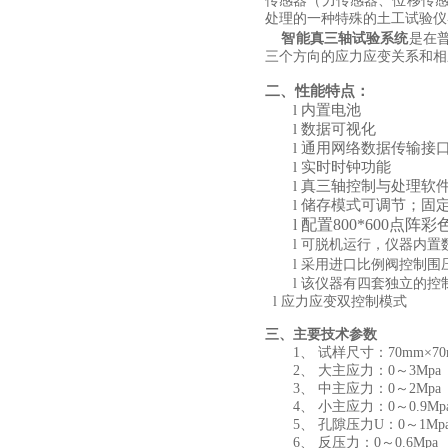
传感器（力传感器、位移传
处理的一种特殊的土工试验仪
智能真三轴试验系统
是在
三个方向的应力应变关系和相
二、性能特点：
l
内置电池
l
数据可视化
l
通用网络数据传输接
l
实时时钟功能
l
真三轴控制与处理软
l
储存模式可调节；固
l
配置800*600点阵
l
可脱机运行
，
仪器内置
l
采用进口比例阀控制
围
l
该仪器有四套独立的控
l
应力应变双控制模式
三
、
主要技术参数
1、 试样尺寸：70mm×70m
2、 大主应力：0～3Mpa
3、 中主应力：0～2Mpa
4、 小主应力：0～0.9Mp
5、 孔隙压力U：0～1Mp
6、 反压力：0～0.6Mpa