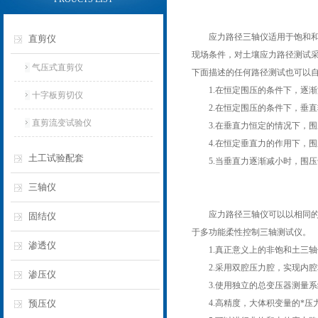
应力路径三轴仪适用于饱和和不
直剪仪
现场条件，对土壤应力路径测试采
气压式直剪仪
下面描述的任何路径测试也可以
1.在恒定围压的条件下，逐渐
十字板剪切仪
2.在恒定围压的条件下，垂直
直剪流变试验仪
3.在垂直力恒定的情况下，围
4.在恒定垂直力的作用下，围
土工试验配套
5.当垂直力逐渐减小时，围压
三轴仪
应力路径三轴仪可以以相同的应
固结仪
于多功能柔性控制三轴测试仪。
渗透仪
1.真正意义上的非饱和土三轴
2.采用双腔压力腔，实现内腔
渗压仪
3.使用独立的总变压器测量系
预压仪
4.高精度，大体积变量的*压