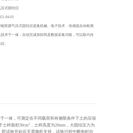
气压式固结仪
1-04-01
智能双膜气压式固结仪是集机械、电子技术、传感器自动检测
机技术于一体，自动完成加卸荷及数据采集功能，可以取代传
结仪。
术于一体，
可测定在不同载荷和有侧限条件下土的压缩
2
土样面积30cm
，土样高度为20mm，大固结压力为
运行，即试验开始后无需微机支持，试验过程中断电时自