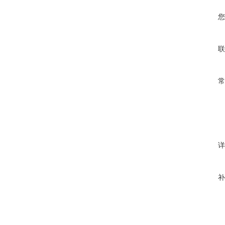
您
联
常
详
补