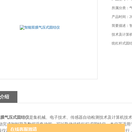
所属分类：
产品时间：202
简要描述：
技术及计算
统杠杆式固
介绍
双膜气压式固结仪
是集机械
、电子技术、传感器自动检测技术及计算机技
动完成加卸荷及数据采集功能，可以取代传统杠杆式固结仪。本仪器适用于
kPa,该仪器结构紧凑、体积小、重量轻、使用方便。固结仪采控器可独立