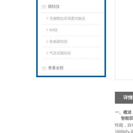
固结仪
无侧限抗压强度试验仪
K0仪
机电固结仪
气压式固结仪
查看全部
详情
一、概述
智能
性能，自
1600