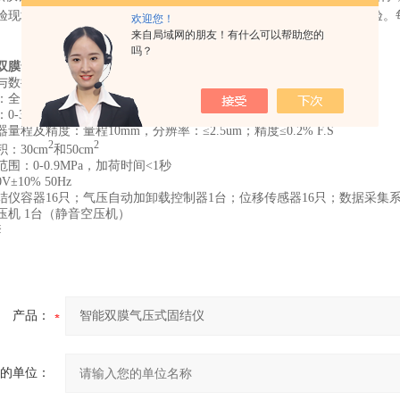
验现场和已经采集的数据，电源恢复后自动恢复试验现场继续进行试验。
欢迎您！
来自局域网的朋友！有什么可以帮助您的
吗？
双膜气压式固结仪
主要技术指标
及配置
与数据采集
：
系统自动控制加卸载与数据采集（含
数据采集记录设备
）
：
全自动气压加载
：
0-3200kPa；相对误差≤±1.0 %
器量程及精度：
量程10mm，分辨率：≤2.5um；精度≤0.2% F.S
2
2
积：
30cm
和50cm
范围：
0-0.9MPa
，加荷时间<1秒
0V±10% 50Hz
结仪容器16只；气压自动加卸载控制器1台；位移传感器16只；数据采集系
压机 1台（静音空压机）
套
产品：
的单位：