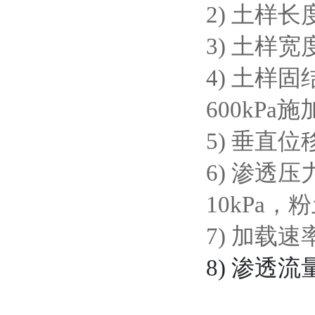
2)
土样长度
3)
土样宽度
4)
土样固结
600kPa施
5)
垂直位移：
6)
渗透压
10kPa，粉
7)
加载速率
8)
渗透流