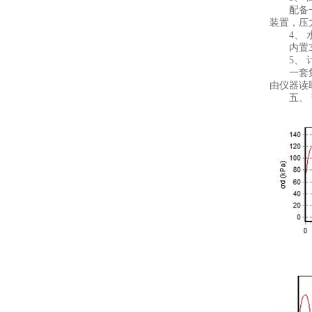
配备一套
装置，压力
4、 水
内置3K
5、 计
一套集控
由仪器读
五、 