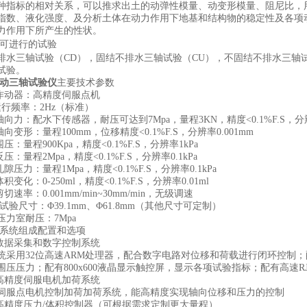
种指标的相对关系，可以推求出土的动弹性模量、动变形模量、阻尼比，
指数、液化强度、及分析土体在动力作用下地基和结构物的稳定性及各项
力作用下所产生的性状。
可进行的试验
三轴试验（CD），固结不排水三轴试验（CU），不固结不排水三轴试
试验。
动三轴试验仪
主要技术参数
动器：高精度伺服点机
频率：2Hz（标准）
力：配水下传感器，耐压可达到7Mpa，量程3KN，精度<0.1%F.S，分
变形：量程100mm，位移精度<0.1%F.S，分辨率0.001mm
：量程900Kpa，精度<0.1%F.S，分辨率1kPa
：量程2Mpa，精度<0.1%F.S，分辨率0.1kPa
压力：量程1Mpa，精度<0.1%F.S，分辨率0.1kPa
化：0-250ml，精度<0.1%F.S，分辨率0.01ml
速率：0.001mm/min~30mm/min，无级调速
验尺寸：Φ39.1mm、Φ61.8mm（其他尺寸可定制）
力室耐压：7Mpa
系统组成配置和选项
据采集和数字控制系统
用32位高速ARM处理器，配合数字电路对位移和荷载进行闭环控制；配
围压压力；配有800x600液晶显示触控屏，显示各项试验指标；配有高速R
精度伺服电机加荷系统
点电机控制加荷加荷系统，能高精度实现轴向位移和压力的控制
精度压力/体积控制器（可根据需求定制更大量程）