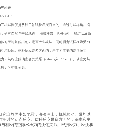
动三轴仪
2-04-20
动三轴试验仪是从静三轴试验发展而来的，通过对试样施加模
力，研究自然界中如地震， 海浪冲击，机械振动、爆炸以及高
物体对于地基的振动力是否产生破坏。同时测定试样在承受动
的动态反应。这种反应是多方面的，基本和主要的是动应力
）与相应的动应变的关系（σd-εd 或σ1/σ3-εd）、动应力与
水压力的变化关系。
研究自然界中如地震，海浪冲击，机械振动、爆炸以
作用时的动态反应。这种反应是多方面的，基本和主
力与相应的空隙水压力的变化关系。根据应力、应变和