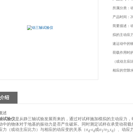
所属分类：
产品时间：202
简要描述：
拟的主动应
速运动中的
荷载作用时
（或动主应比力
相应的空隙
介绍
概述
轴试验仪
是从静三轴试验发展而来的，通过对试样施加模拟的主动应力，
动中的物体对于地基的振动力是否产生破坏。同时测定试样在承受动荷载
应力（或动主应比力）与相应的动应变的关系（σ
-ε
或σ
/σ
ε
）、动应
d
d
1
3-
d