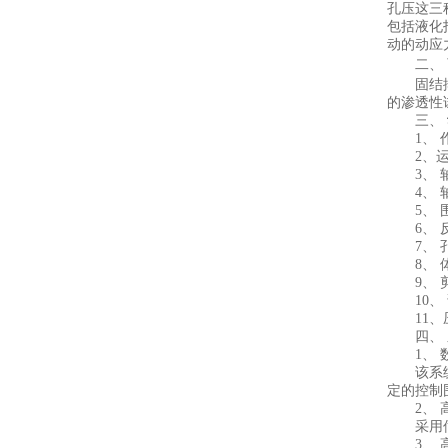
孔压这三
包括液化
动的动应
二、 
固结排水
的渗透性
三、
1、 作
2、运行
3、 轴向
4、 轴向
5、 围压
6、 反压
7、 孔隙
8、 体积变
9、 剪切
10、 试
11、压
四、 
1、 数
该系统采
定的控制
2、 高
采用伺服
3、 高