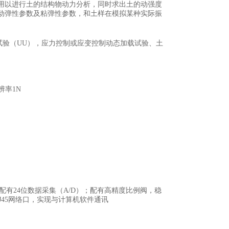
用以进行土的结构物动力分析，同时求出土的动强度
动弹性参数及粘弹性参数，和土样在模拟某种实际振
验（UU），应力控制或应变控制动态加载试验、土
辨率1N
有24位数据采集（A/D）；配有高精度比例阀，稳
J45网络口，实现与计算机软件通讯