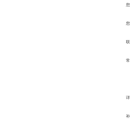
您
您
联
常
详
补