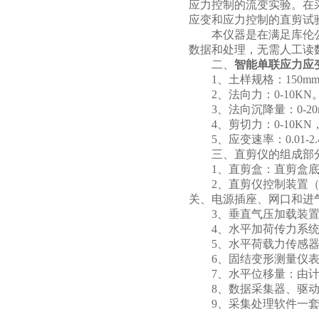
应力控制的流变实验。在
应变和应力控制的直剪试
本仪器是在满足库伦公
数据和处理，无需人工读
二、
智能单联应力应
1、土样规格：150mmx150
2、法向力：0-10KN
3、法向沉降量：0-20
4、剪切力：0-10KN，
5、应变速率：0.01-2.4
三、直剪仪的组成部
1、直剪盒：直剪盒底
2、直剪仪控制装置（箱
关、电源插座、网口和进
3、垂直气压加载装置：可
4、水平加荷传力系统
5、水平荷载力传感器：测
6、固结变形测量仪表（
7、水平位移量：由计
8、数据采集器、驱动
9、采集处理软件一套